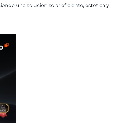
ciendo una soluci
ó
n solar eficiente, est
é
tica y