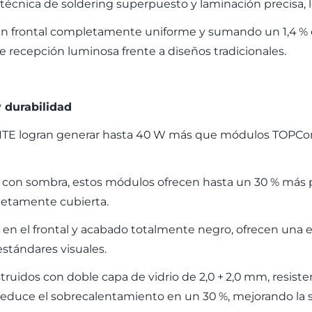
técnica de soldering superpuesto y laminación precisa, 
do un frontal completamente uniforme y sumando un 1,4
% 
e recepci
ó
n luminosa frente a dise
ñ
os tradicionales.
y durabilidad
TE logran generar hasta 40
W m
á
s que m
ó
dulos TOPCon
 con sombra, estos módulos ofrecen hasta un 30
% m
á
s 
etamente cubierta.
es en el frontal y acabado totalmente negro, ofrecen una 
 estándares visuales.
ruidos con doble capa de vidrio de 2,0
+
2,0
mm, resiste
 reduce el sobrecalentamiento en un 30
%, mejorando la 