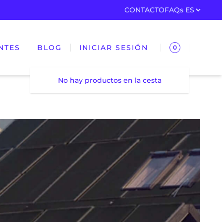
CONTACTO
FAQs
NTES
BLOG
INICIAR SESIÓN
0
No hay productos en la cesta