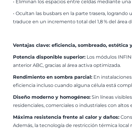
• Eliminan los espacios entre celdas mediante una 
• Ocultan las busbars en la parte trasera, logran
traduce en un incremento total del 1,8
% del
á
rea d
Ventajas clave: eficiencia, sombreado, estética 
Potencia disponible superior:
Los módulos INFINI
anterior ABC, gracias al
á
rea activa optimizada.
Rendimiento en sombra parcial:
En instalaciones
eficiencia incluso cuando alguna c
é
lula est
á
compl
Diseño moderno y homogéneo:
Sin líneas visibl
residenciales, comerciales o industriales con altos
Máxima resistencia frente al calor y daños:
Const
Adem
á
s, la tecnolog
í
a de restricci
ó
n t
é
rmica local