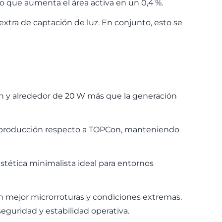
lo que aumenta el área activa en un 0,4
%.
extra de captaci
ó
n de luz.
En conjunto, esto se
 y alrededor de 20
W m
á
s que la generaci
ó
n
producci
ó
n respecto a TOPCon, manteniendo
estética minimalista ideal para entornos
n mejor microrroturas y condiciones extremas.
seguridad y estabilidad operativa.