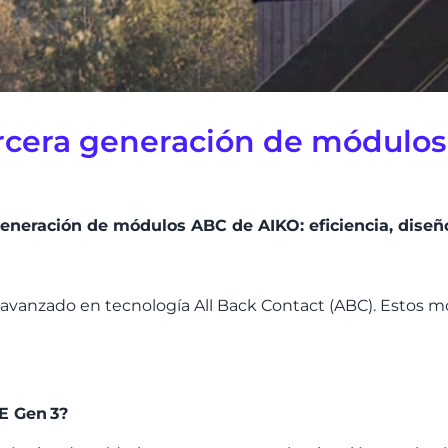
ercera generación de módulo
eneración de módulos ABC de AIKO: eficiencia, diseño
 avanzado en tecnolog
í
a All Back Contact (ABC). Estos m
TE Gen
3?