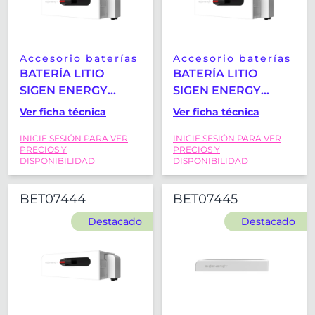
Accesorio baterías
Accesorio baterías
BATERÍA LITIO
BATERÍA LITIO
SIGEN ENERGY
SIGEN ENERGY
SIGENSTACK
SIGENSTACK
Ver ficha técnica
Ver ficha técnica
BATERRY
BATERY
INICIE SESIÓN PARA VER
INICIE SESIÓN PARA VER
CONTROLLER M2 -
CONTROLLER M2
PRECIOS Y
PRECIOS Y
0,5C
VERSION - 0,5C BOST
DISPONIBILIDAD
DISPONIBILIDAD
BET07444
BET07445
Destacado
Destacado