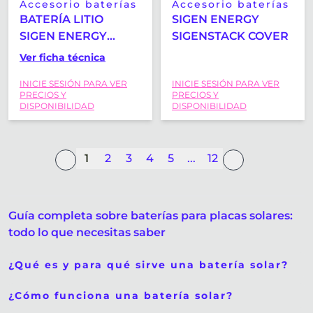
Accesorio baterías
Accesorio baterías
BATERÍA LITIO
SIGEN ENERGY
SIGEN ENERGY
SIGENSTACK COVER
SIGENSTACK
Ver ficha técnica
BATERRY
INICIE SESIÓN PARA VER
INICIE SESIÓN PARA VER
CONTROLLER M2
PRECIOS Y
PRECIOS Y
VERSION - 1C BOST
DISPONIBILIDAD
DISPONIBILIDAD
1
2
3
4
5
...
12
Guía completa sobre baterías para placas solares:
todo lo que necesitas saber
¿Qué es y para qué sirve una batería solar?
¿Cómo funciona una batería solar?