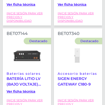
PYLONTECH
EP5
Ver ficha técnica
Ver ficha técnica
US3000C 48V
INICIE SESIÓN PARA VER
INICIE SESIÓN PARA VER
3.5KWH
PRECIOS Y
PRECIOS Y
DISPONIBILIDAD
DISPONIBILIDAD
BET07144
BET07340
Destacado
Destacado
Baterías solares
Accesorio baterías
BATERÍA LITIO LV
SIGEN ENERGY
(BAJO VOLTAJE)
GATEWAY C180-9
PYLONTECH
Ver ficha técnica
US5000C 48V
INICIE SESIÓN PARA VER
INICIE SESIÓN PARA VER
4.8KWH
PRECIOS Y
PRECIOS Y