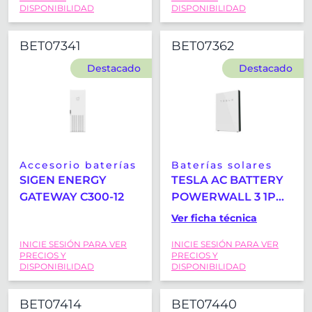
DISPONIBILIDAD
DISPONIBILIDAD
BET07341
BET07362
Destacado
Destacado
Accesorio baterías
Baterías solares
SIGEN ENERGY
TESLA AC BATTERY
GATEWAY C300-12
POWERWALL 3 1P
13.5 KWH
Ver ficha técnica
INICIE SESIÓN PARA VER
INICIE SESIÓN PARA VER
PRECIOS Y
PRECIOS Y
DISPONIBILIDAD
DISPONIBILIDAD
BET07414
BET07440