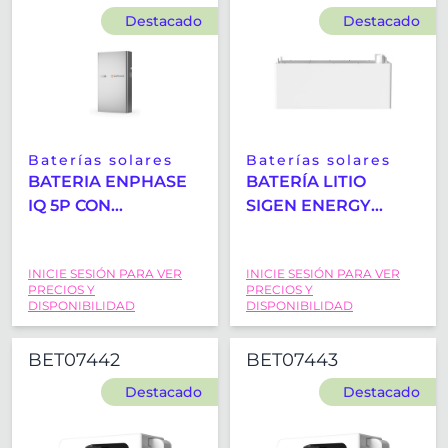
Destacado
Destacado
Baterías solares
Baterías solares
BATERIA ENPHASE
BATERÍA LITIO
IQ 5P CON
SIGEN ENERGY
FLEXPHASE
LIFEPO4
COMPATIBLE 1-
SIGENSTACK BAT
INICIE SESIÓN PARA VER
INICIE SESIÓN PARA VER
PHASE Y 3-PHASE C/
12.0KWH
PRECIOS Y
PRECIOS Y
CUBIERTA Y
DISPONIBILIDAD
DISPONIBILIDAD
SOPORTE A PARED
BET07442
BET07443
Destacado
Destacado