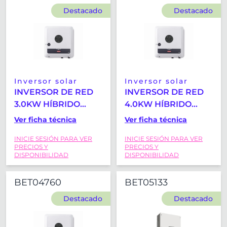
Destacado
Destacado
Inversor solar
Inversor solar
INVERSOR DE RED
INVERSOR DE RED
3.0KW HÍBRIDO
4.0KW HÍBRIDO
FRONIUS SYMO
FRONIUS SYMO
Ver ficha técnica
Ver ficha técnica
GEN24 3.0 PLUS
GEN24 4.0 PLUS
INICIE SESIÓN PARA VER
INICIE SESIÓN PARA VER
PRECIOS Y
PRECIOS Y
DISPONIBILIDAD
DISPONIBILIDAD
BET04760
BET05133
Destacado
Destacado