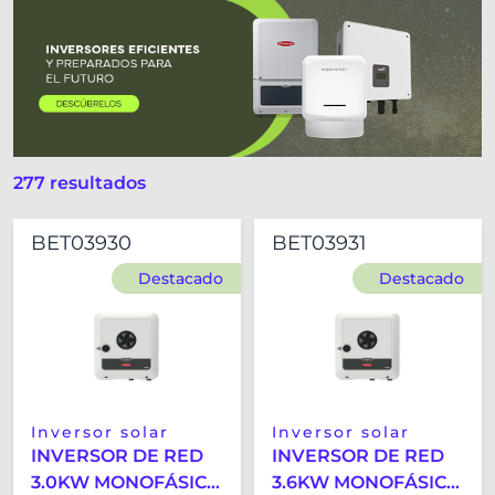
Inversor solar
Accesorio inversores
277 resultados
BET03930
BET03931
Destacado
Destacado
Inversor solar
Inversor solar
INVERSOR DE RED
INVERSOR DE RED
3.0KW MONOFÁSICO
3.6KW MONOFÁSICO