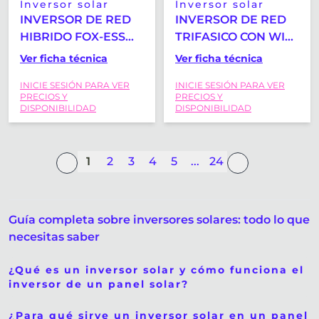
Inversor solar
Inversor solar
INVERSOR DE RED
INVERSOR DE RED
HIBRIDO FOX-ESS
TRIFASICO CON WIFI
H1-3.7K
FOX-ESS T3 3KW
Ver ficha técnica
Ver ficha técnica
MONOFASICO CON
INICIE SESIÓN PARA VER
INICIE SESIÓN PARA VER
WIFI Y CT
PRECIOS Y
PRECIOS Y
DISPONIBILIDAD
DISPONIBILIDAD
1
2
3
4
5
...
24
Guía completa sobre inversores solares: todo lo que
necesitas saber
¿Qué es un inversor solar y cómo funciona el
inversor de un panel solar?
¿Para qué sirve un inversor solar en un panel