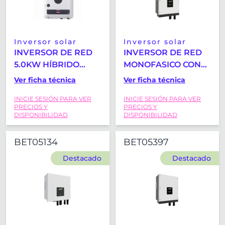
Inversor solar
Inversor solar
INVERSOR DE RED
INVERSOR DE RED
5.0KW HÍBRIDO
MONOFASICO CON
FRONIUS SYMO
WIFI Y CT HIBRIDO
Ver ficha técnica
Ver ficha técnica
GEN24 5.0 PLUS
FOX-ESS H1-3.0K
INICIE SESIÓN PARA VER
INICIE SESIÓN PARA VER
PRECIOS Y
PRECIOS Y
DISPONIBILIDAD
DISPONIBILIDAD
BET05134
BET05397
Destacado
Destacado