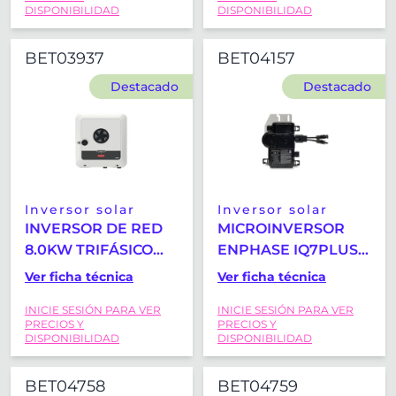
DISPONIBILIDAD
DISPONIBILIDAD
BET03937
BET04157
Destacado
Destacado
Inversor solar
Inversor solar
INVERSOR DE RED
MICROINVERSOR
8.0KW TRIFÁSICO
ENPHASE IQ7PLUS-
HÍBRIDO FRONIUS
72-M-INT PARA
Ver ficha técnica
Ver ficha técnica
SYMO GEN24 8.0
MODULOS DE 60 Y
INICIE SESIÓN PARA VER
INICIE SESIÓN PARA VER
PLUS
72 CELULAS
PRECIOS Y
PRECIOS Y
DISPONIBILIDAD
DISPONIBILIDAD
BET04758
BET04759