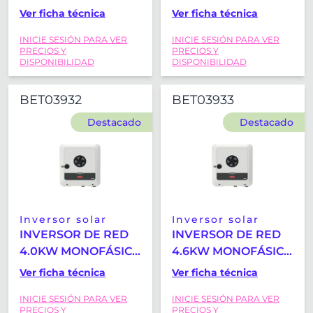
HÍBRIDO FRONIUS
HÍBRIDO FRONIUS
Ver ficha técnica
Ver ficha técnica
PRIMO GEN24 3.0
PRIMO GEN24 3.6
INICIE SESIÓN PARA VER
INICIE SESIÓN PARA VER
PLUS
PLUS
PRECIOS Y
PRECIOS Y
DISPONIBILIDAD
DISPONIBILIDAD
BET03932
BET03933
Destacado
Destacado
Inversor solar
Inversor solar
INVERSOR DE RED
INVERSOR DE RED
4.0KW MONOFÁSICO
4.6KW MONOFÁSICO
HÍBRIDO FRONIUS
HÍBRIDO FRONIUS
Ver ficha técnica
Ver ficha técnica
PRIMO GEN24 4.0
PRIMO GEN24 4.6
INICIE SESIÓN PARA VER
INICIE SESIÓN PARA VER
PLUS
PLUS
PRECIOS Y
PRECIOS Y