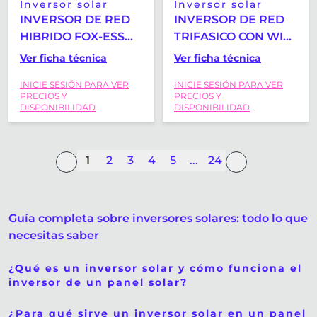
Inversor solar
Inversor solar
INVERSOR DE RED
INVERSOR DE RED
HIBRIDO FOX-ESS
TRIFASICO CON WIFI
H1-3.7K
FOX-ESS T3 3KW
Ver ficha técnica
Ver ficha técnica
MONOFASICO CON
INICIE SESIÓN PARA VER
INICIE SESIÓN PARA VER
WIFI Y CT
PRECIOS Y
PRECIOS Y
DISPONIBILIDAD
DISPONIBILIDAD
1
2
3
4
5
...
24
Guía completa sobre inversores solares: todo lo que
necesitas saber
¿Qué es un inversor solar y cómo funciona el
inversor de un panel solar?
¿Para qué sirve un inversor solar en un panel