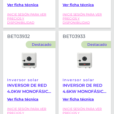
HÍBRIDO FRONIUS
HÍBRIDO FRONIUS
Ver ficha técnica
Ver ficha técnica
PRIMO GEN24 3.0
PRIMO GEN24 3.6
INICIE SESIÓN PARA VER
INICIE SESIÓN PARA VER
PLUS
PLUS
PRECIOS Y
PRECIOS Y
DISPONIBILIDAD
DISPONIBILIDAD
BET03932
BET03933
Destacado
Destacado
Inversor solar
Inversor solar
INVERSOR DE RED
INVERSOR DE RED
4.0KW MONOFÁSICO
4.6KW MONOFÁSICO
HÍBRIDO FRONIUS
HÍBRIDO FRONIUS
Ver ficha técnica
Ver ficha técnica
PRIMO GEN24 4.0
PRIMO GEN24 4.6
INICIE SESIÓN PARA VER
INICIE SESIÓN PARA VER
PLUS
PLUS
PRECIOS Y
PRECIOS Y