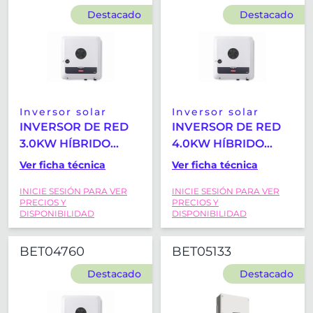
Destacado
Destacado
Inversor solar
Inversor solar
INVERSOR DE RED
INVERSOR DE RED
3.0KW HÍBRIDO
4.0KW HÍBRIDO
FRONIUS SYMO
FRONIUS SYMO
Ver ficha técnica
Ver ficha técnica
GEN24 3.0 PLUS
GEN24 4.0 PLUS
INICIE SESIÓN PARA VER
INICIE SESIÓN PARA VER
PRECIOS Y
PRECIOS Y
DISPONIBILIDAD
DISPONIBILIDAD
BET04760
BET05133
Destacado
Destacado