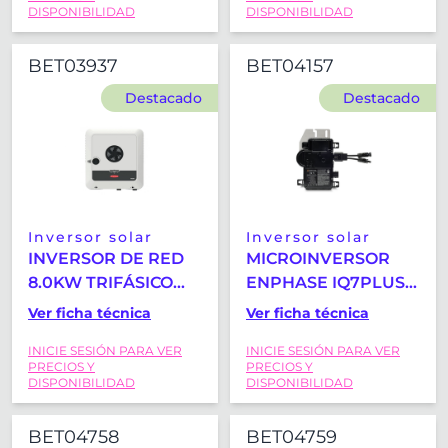
DISPONIBILIDAD
DISPONIBILIDAD
BET03937
BET04157
Destacado
Destacado
Inversor solar
Inversor solar
INVERSOR DE RED
MICROINVERSOR
8.0KW TRIFÁSICO
ENPHASE IQ7PLUS-
HÍBRIDO FRONIUS
72-M-INT PARA
Ver ficha técnica
Ver ficha técnica
SYMO GEN24 8.0
MODULOS DE 60 Y
INICIE SESIÓN PARA VER
INICIE SESIÓN PARA VER
PLUS
72 CELULAS
PRECIOS Y
PRECIOS Y
DISPONIBILIDAD
DISPONIBILIDAD
BET04758
BET04759