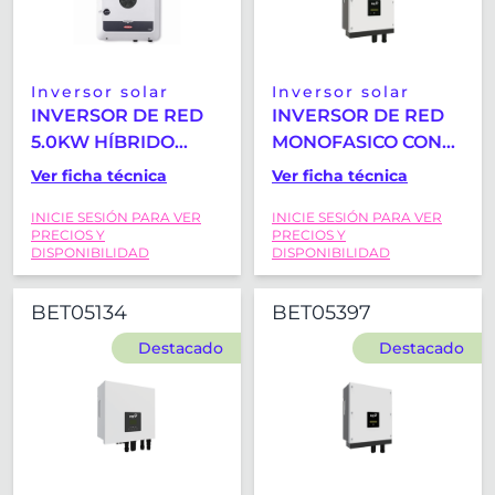
Inversor solar
Inversor solar
INVERSOR DE RED
INVERSOR DE RED
5.0KW HÍBRIDO
MONOFASICO CON
FRONIUS SYMO
WIFI Y CT HIBRIDO
Ver ficha técnica
Ver ficha técnica
GEN24 5.0 PLUS
FOX-ESS H1-3.0K
INICIE SESIÓN PARA VER
INICIE SESIÓN PARA VER
PRECIOS Y
PRECIOS Y
DISPONIBILIDAD
DISPONIBILIDAD
BET05134
BET05397
Destacado
Destacado