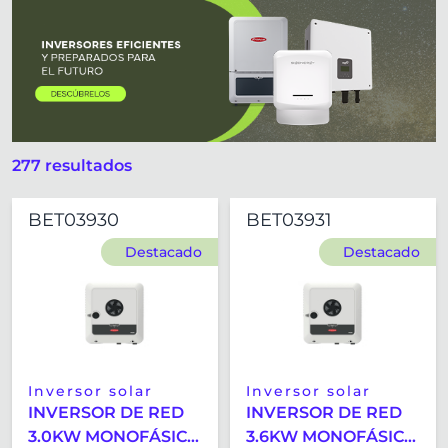
Inversor solar
Accesorio inversores
277 resultados
BET03930
BET03931
Destacado
Destacado
Inversor solar
Inversor solar
INVERSOR DE RED
INVERSOR DE RED
3.0KW MONOFÁSICO
3.6KW MONOFÁSICO